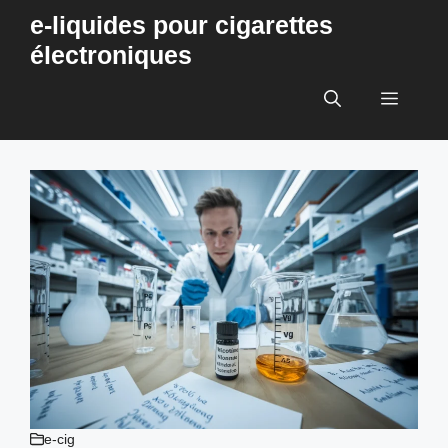
Aller
e-liquides pour cigarettes
au
électroniques
contenu
Menu
e-cig